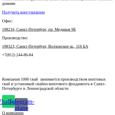
домами
Получить консультацию
Офис:
198216, Санкт-Петербург, пр. Медиков 9Б
Производство:
198323, Санкт-Петербург, Волхонское ш., 116 БА
+7(812) 244-86-84
Компания 1000 свай занимается производством винтовых
свай и установкой свайно-винтового фундамента в Санкт-
Петербурге и Ленинградской области
hatsapp
Telegram-
plane
О компании