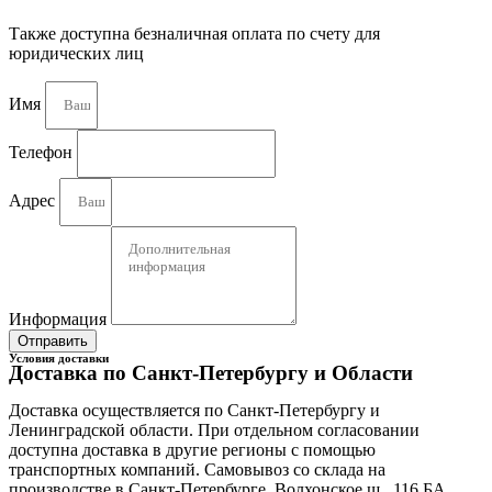
Необходимое количество свай
Оптимальную схему их размещения
Также доступна безналичная оплата по счету для
Требуемые технические параметры каждой опоры
юридических лиц
Сейчас самое время купить сваи по выгодной
Имя
цене
Наша компания имеет собственное производство в Санкт-
Телефон
Петербурге. Если вы хотите купить винтовые сваи для
фундамента, забора, террасы или пирса, мы готовы
Адрес
предложить надежные решения!
Информация
Отправить
Условия доставки
Доставка по Санкт-Петербургу и Области
Доставка осуществляется по Санкт-Петербургу и
Ленинградской области. При отдельном согласовании
доступна доставка в другие регионы с помощью
транспортных компаний. Самовывоз со склада на
производстве в Санкт-Петербурге, Волхонское ш., 116 БА