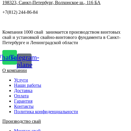
странице
странице
198323, Санкт-Петербург, Волхонское ш., 116 БА
товара.
товара.
+7(812) 244-86-84
Компания 1000 свай занимается производством винтовых
свай и установкой свайно-винтового фундамента в Санкт-
Петербурге и Ленинградской области
hatsapp
Telegram-
plane
О компании
Услуги
Наши работы
Доставка
Оплата
Гарантия
Контакты
Политика конфиденциальности
Производство свай
Монтаж свай