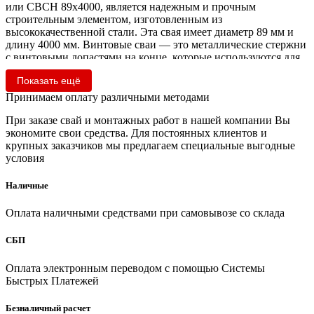
или СВСН 89х4000, является надежным и прочным
строительным элементом, изготовленным из
высококачественной стали. Эта свая имеет диаметр 89 мм и
длину 4000 мм. Винтовые сваи — это металлические стержни
с винтовыми лопастями на конце, которые используются для
строительства фундаментов и других конструкций в земле.
Показать ещё
Винтовые сваи имеют множество преимуществ перед
другими типами фундаментов, включая быструю установку,
Принимаем оплату различными методами
высокую прочность и долговечность.
При заказе свай и монтажных работ в нашей компании Вы
Есть вопросы о винтовых сваях? Не уверены, какой
экономите свои средства. Для постоянных клиентов и
фундамент подойдёт именно Вам? Позвоните нам или
крупных заказчиков мы предлагаем специальные выгодные
оставьте заявку, и наши эксперты бесплатно
условия
проконсультируют Вас.
Наличные
Выбирая винтовые сваи от производителя “1000” свай, вы
получаете надежный и долговечный фундамент для вашего
Оплата наличными средствами при самовывозе со склада
дома или другого сооружения.
СБП
Расчет свайного фундамента
При разработке проекта специалисты анализируют
Оплата электронным переводом с помощью Системы
характеристики грунта и рельефа местности. Это позволяет
Быстрых Платежей
определить:
Безналичный расчет