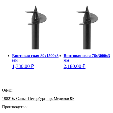
имеет
имеет
несколько
несколько
вариаций.
вариаций.
Опции
Опции
можно
можно
выбрать
выбрать
на
на
странице
странице
товара.
товара.
Винтовая свая 89х1500х3
Винтовая свая 76х3000х3
мм
мм
1,730.00
₽
2,180.00
₽
Этот
Этот
товар
товар
имеет
имеет
несколько
несколько
Офис:
вариаций.
вариаций.
Опции
Опции
198216, Санкт-Петербург, пр. Медиков 9Б
можно
можно
выбрать
выбрать
Производство:
на
на