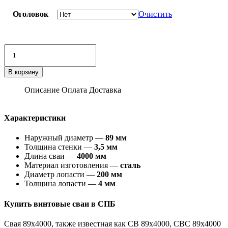
Оголовок
Очистить
Количество
товара
Винтовая
В корзину
свая
89х4000х3,5
Описание
Оплата
Доставка
мм
Характеристики
Наружный диаметр —
89 мм
Толщина стенки —
3,5 мм
Длина сваи —
4000 мм
Материал изготовления —
сталь
Диаметр лопасти —
200 мм
Толщина лопасти —
4 мм
Купить винтовые сваи в СПБ
Свая 89х4000, также известная как СВ 89х4000, СВС 89х4000