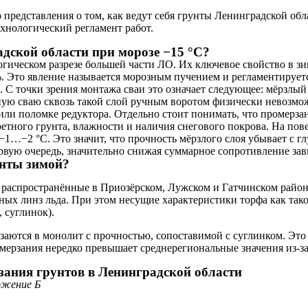
представления о том, как ведут себя грунты Ленинградской обл
ехнологический регламент работ.
дской области при морозе −15 °C?
ическом разрезе большей части ЛО. Их ключевое свойство в зи
9%. Это явление называется морозным пучением и регламентируе
. С точки зрения монтажа сваи это означает следующее: мёрзлый
ую сваю сквозь такой слой ручным воротом физически невозмож
ли поломке редуктора. Отдельно стоит понимать, что промерза
етного грунта, влажности и наличия снегового покрова. На пове
 −1…−2 °C. Это значит, что прочность мёрзлого слоя убывает с
ервую очередь, значительно снижая суммарное сопротивление за
унты зимой?
распространённые в Приозёрском, Лужском и Гатчинском района
ых линз льда. При этом несущие характеристики торфа как так
 суглинок).
аются в монолит с прочностью, сопоставимой с суглинком. Это
омерзания нередко превышает среднерегиональные значения из-за
зания грунтов в Ленинградской области
ожение Б