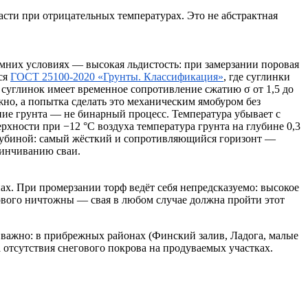
асти при отрицательных температурах. Это не абстрактная
мних условиях — высокая льдистость: при замерзании поровая
тся
ГОСТ 25100-2020 «Грунты. Классификация»
, где суглинки
 суглинок имеет временное сопротивление сжатию σ от 1,5 до
но, а попытка сделать это механическим ямобуром без
ние грунта — не бинарный процесс. Температура убывает с
рхности при −12 °C воздуха температура грунта на глубине 0,3
 глубиной: самый жёсткий и сопротивляющийся горизонт —
винчиванию сваи.
х. При промерзании торф ведёт себя непредсказуемо: высокое
ового ничтожны — свая в любом случае должна пройти этот
 важно: в прибрежных районах (Финский залив, Ладога, малые
 отсутствия снегового покрова на продуваемых участках.