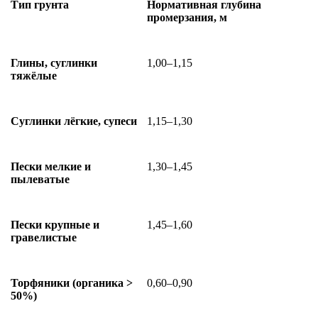
Тип грунта
Нормативная глубина
промерзания, м
Глины, суглинки
1,00–1,15
тяжёлые
Суглинки лёгкие, супеси
1,15–1,30
Пески мелкие и
1,30–1,45
пылеватые
Пески крупные и
1,45–1,60
гравелистые
Торфяники (органика >
0,60–0,90
50%)