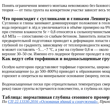
Понять ограничения зимнего монтажа невозможно без базового 
теория — от типа грунта на конкретном участке зависит весь т
Что происходит с суглинками и глинами Ленингра
Суглинки и глины занимают доминирующее положение в геолог
вода переходит в лёд и увеличивается в объёме примерно на 
при степени влажности Sr > 0,8 относятся к сильнопучинистым
4,0 МПа — сопоставимо со слабым бетоном. Завинтить лопастн
предварительной подготовки приводит к деформации лопасти и
глубиной по градиенту, зависящему от теплопроводности конкр
м может составлять −5…−7 °C, а уже на глубине 0,8 м — около
верхние 30–50 см. Именно его лидерное бурение проходит в п
Как ведут себя торфяники и водонасыщенные гр
Особую категорию представляют торфяные горизонты, широко 
водонасыщение (ω до 500–800%) приводит к образованию мощн
горизонт и опереться на минеральное основание (морену, песок,
Водонасыщенные пески при отрицательных температурах смерз
реки) такие грунты встречаются повсеместно, и глубина их пр
Таблица: нормативная глубина сезонного промер
По
СП 22.13330.2016 «Основания зданий и сооружений»
, Прил