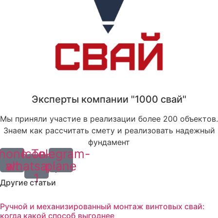
Эксперты компании "1000 свай"
Мы приняли участие в реализации более 200 объектов.
Знаем как рассчитать смету и реализовать надежный
фундамент
hone-
Icon-
Telegram-
alt
whatsapp-
plane
1
Другие статьи
Ручной и механизированный монтаж винтовых свай:
когда какой способ выгоднее