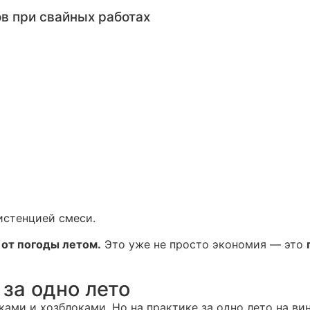
в при свайных работах
истенцией смеси.
 от погоды летом.
Это уже не просто экономия — это
 за одно лето
ками и хозблоками. Но на практике за одно лето на в