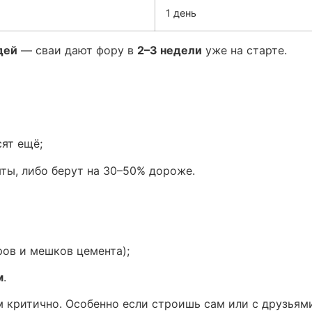
1 день
дей
— сваи дают фору в
2–3 недели
уже на старте.
сят ещё;
ты, либо берут на 30–50% дороже.
ов и мешков цемента);
м
.
ом критично. Особенно если строишь сам или с друзьям