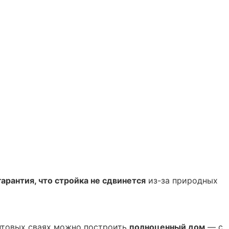
гарантия, что стройка не сдвинется
из-за природных
интовых сваях можно построить
полноценный дом
— с