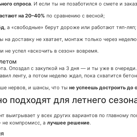
ьного спроса
. И если ты не позаботился о смете и зака
растают на 20–40%
по сравнению с весной;
ёд
, а «свободные» берут дороже или работают тяп-ляп;
 на доставку не хватает, монтаж только через неделю
и не успел «вскочить в сезон» вовремя.
 летом
та. Опоздал с закупкой на 3 дня — и ты уже в очереди
вил ленту, а потом неделю ждал, пока схватится бетон
ьше нервов, и шансы, что ты
не успеешь достроить до 
о подходят для летнего сезон
ент выигрывает у всех других вариантов по главному 
— не компромисс, а
лучшее решение
.
ия