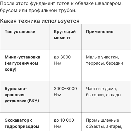
После этого фундамент готов к обвязке швеллером,
брусом или профильной трубой.
Какая техника используется
Тип установки
Крутящий
Применение
момент
Мини-установка
до 3000
Малые участки,
(на гусеничном
Н·м
террасы, беседки
ходу)
Бурильно-
3000–8000
Частные дома,
крановая
Н·м
бытовки, склады
установка (БКУ)
Экскаватор с
до 10 000
Промышленные
гидроприводом
Н·м
объекты, ангары,