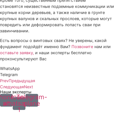
Кроме того, существенным препятствием
становятся неизвестные подземные коммуникации или
крупные корни деревьев, а также наличие в грунте
крупных валунов и скальных прослоев, которые могут
повредить или деформировать лопасть сваи при
завинчивании.
Есть вопросы о винтовых сваях? Не уверены, какой
фундамент подойдёт именно Вам?
Позвоните
нам или
оставьте заявку,
и наши эксперты бесплатно
проконсультируют Вас
WhatsApp
Telegram
Prev
Предыдущая
Следующая
Next
Наши эксперты
hone-
Icon-
Telegram-
alt
whatsapp-
plane
1