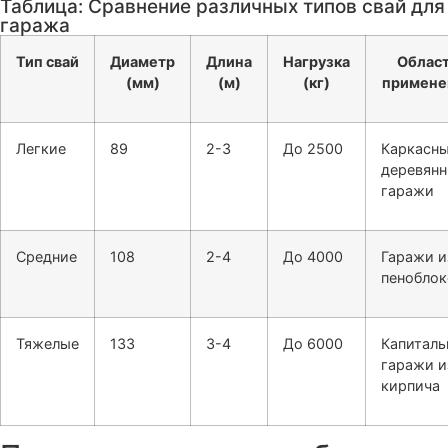
Таблица: Сравнение различных типов свай для
гаража
Тип свай
Диаметр
Длина
Нагрузка
Облас
(мм)
(м)
(кг)
примене
Легкие
89
2-3
До 2500
Каркасны
деревян
гаражи
Средние
108
2-4
До 4000
Гаражи и
пеноблок
Тяжелые
133
3-4
До 6000
Капиталь
гаражи и
кирпича