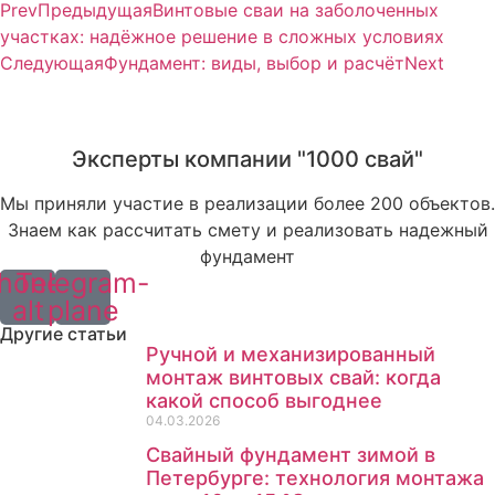
Prev
Предыдущая
Винтовые сваи на заболоченных
участках: надёжное решение в сложных условиях
Следующая
Фундамент: виды, выбор и расчёт
Next
Эксперты компании "1000 свай"
Мы приняли участие в реализации более 200 объектов.
Знаем как рассчитать смету и реализовать надежный
фундамент
hone-
Telegram-
alt
plane
Другие статьи
Ручной и механизированный
монтаж винтовых свай: когда
какой способ выгоднее
04.03.2026
Свайный фундамент зимой в
Петербурге: технология монтажа