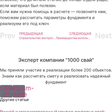
если материал был полезен.
Если вам нужна помощь в расчете — позвоните нам,
поможем рассчитать параметры фундамента и
реализуем его под ключ
Prev
Next
ПРЕДЫДУЩАЯ
СЛЕДУЮЩАЯ
Строительство экотроп на винтовых сваях в заповедниках и национальных парках: примеры и опыт
Преимущества использования винтовых свай для создания экотроп
Эксперт компании "1000 свай"
Мы приняли участие в реализации более 200 объектов.
Знаем как рассчитать смету и реализовать надежный
фундамент
hone-
Telegram-
alt
plane
Другие статьи
Ручной и механизированный монтаж винтовых свай: