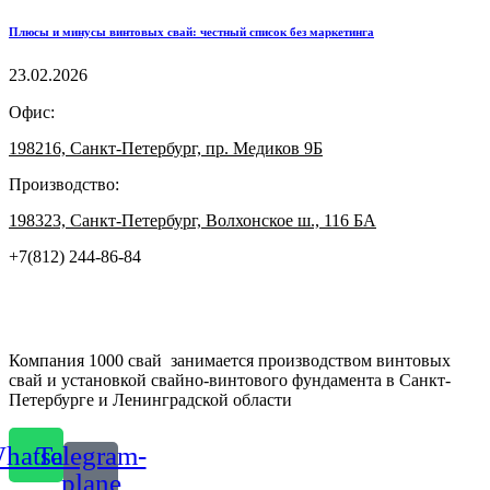
Плюсы и минусы винтовых свай: честный список без маркетинга
23.02.2026
Офис:
198216, Санкт-Петербург, пр. Медиков 9Б
Производство:
198323, Санкт-Петербург, Волхонское ш., 116 БА
+7(812) 244-86-84
Компания 1000 свай занимается производством винтовых
свай и установкой свайно-винтового фундамента в Санкт-
Петербурге и Ленинградской области
hatsapp
Telegram-
plane