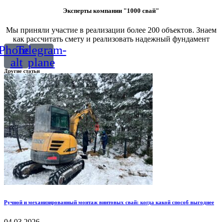
Эксперты компании "1000 свай"
Мы приняли участие в реализации более 200 объектов. Знаем
как рассчитать смету и реализовать надежный фундамент
Phone-
Telegram-
alt
plane
Другие статьи
Ручной и механизированный монтаж винтовых свай: когда какой способ выгоднее
04.03.2026