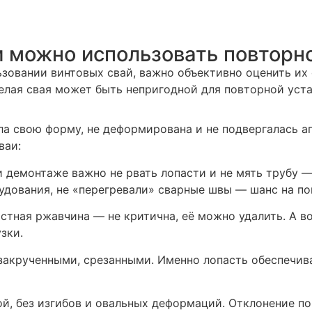
и можно использовать повторно
овании винтовых свай, важно объективно оценить их с
целая свая может быть непригодной для повторной уста
ла свою форму, не деформирована и не подвергалась 
ваи:
 демонтаже важно не рвать лопасти и не мять трубу —
дования, не «перегревали» сварные швы — шанс на по
тная ржавчина — не критична, её можно удалить. А в
зки.
акрученными, срезанными. Именно лопасть обеспечива
й, без изгибов и овальных деформаций. Отклонение по