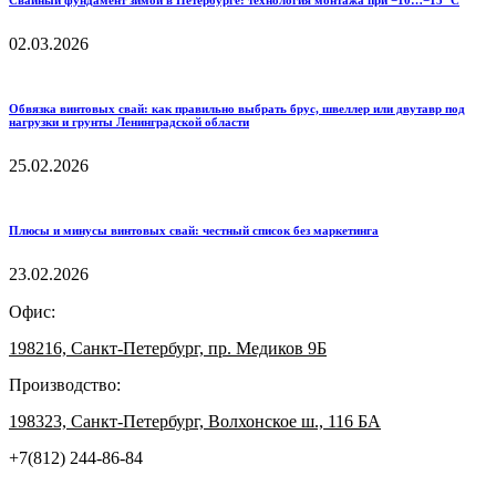
Свайный фундамент зимой в Петербурге: технология монтажа при −10…−15 °C
02.03.2026
Обвязка винтовых свай: как правильно выбрать брус, швеллер или двутавр под
нагрузки и грунты Ленинградской области
25.02.2026
Плюсы и минусы винтовых свай: честный список без маркетинга
23.02.2026
Офис:
198216, Санкт-Петербург, пр. Медиков 9Б
Производство:
198323, Санкт-Петербург, Волхонское ш., 116 БА
+7(812) 244-86-84