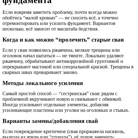
фундамента
Если вовремя заметить проблему, почти всегда можно
обойтись “малой кровью” — не сносить всё, а точечно
отремонтировать или усилить фундамент. Вариантов
несколько, всё зависит от масштаба бедствия.
Когда и как можно “пролечить” старые сваи
Если у сваи появились ржавчина, мелкие трещины или
оголовок начал шататься — не тяните. Локально удаляют
ржавчину, обрабатывают антикоррозийной грунтовкой и
перекрывают мастикой или специальной краской. Трещины в
сварных швах проваривают заново.
Методы локального усиления
Самый простой способ — “сестринская” свая: рядом с
проблемной вкручивают новую и связывают с обвязкой.
Иногда усиливают отдельные элементы, добавляя
усиливающие пластины или уголки на оголовках и стыках.
Варианты замены/добавления свай
Если повреждение критичное (свая проржавела насквозь,
вылезла из земли или “утонула”), её лучше заменить: