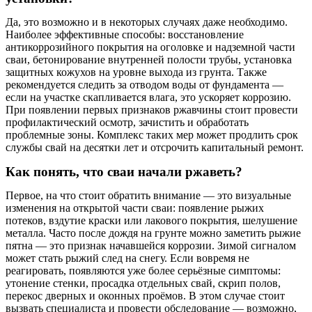
Да, это возможно и в некоторых случаях даже необходимо.
Наиболее эффективные способы: восстановление
антикоррозийного покрытия на оголовке и надземной части
сваи, бетонирование внутренней полости трубы, установка
защитных кожухов на уровне выхода из грунта. Также
рекомендуется следить за отводом воды от фундамента —
если на участке скапливается влага, это ускоряет коррозию.
При появлении первых признаков ржавчины стоит провести
профилактический осмотр, зачистить и обработать
проблемные зоны. Комплекс таких мер может продлить срок
службы свай на десятки лет и отсрочить капитальный ремонт.
Как понять, что сваи начали ржаветь?
Первое, на что стоит обратить внимание — это визуальные
изменения на открытой части сваи: появление рыжих
потеков, вздутие краски или лакового покрытия, шелушение
металла. Часто после дождя на грунте можно заметить рыжие
пятна — это признак начавшейся коррозии. Зимой сигналом
может стать рыжий след на снегу. Если вовремя не
реагировать, появляются уже более серьёзные симптомы:
утонение стенки, просадка отдельных свай, скрип полов,
перекос дверных и оконных проёмов. В этом случае стоит
вызвать специалиста и провести обследование — возможно,