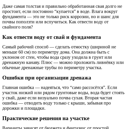
Даже самая толстая и правильно обработанная свая долго не
простоит, если постоянно “купается” в воде. Влага вокруг
фундамента — это не только риск коррозии, но и шанс для
почвы поползти или вспучиться. Как отвести воду от
свайного поля?
Как отвести воду от свай и фундамента
Самый рабочий способ — сделать отмостку (шириной не
меньше 60 см) по периметру дома. Она должна быть с
уклоном от стен, чтобы вода сразу уходила в грунт или
дренажную канаву. Плюс — можно проложить ливнёвку или
обычные дренажные трубы по периметру участка.
Ошибки при организации дренажа
Главная ошибка — надеяться, что “само рассосётся”. Если
участок низкий или рядом грунтовые воды, вода будет стоять
у свай, даже если визуально почва сухая. Вторая частая
ошибка — отводить воду только с крыши, забывая про
дорожки и площадки.
Практические решения на участке
Варианты зависят от бюджета и фантазии: от простой