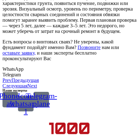
характеристики грунта, появиться пучение, подвижки или
эрозия. Визуальный осмотр, уровень по периметру, проверка
целостности сварных соединений и состояния обвязки
помогут заранее выявить проблему. Первая плановая проверка
— через 5 лет, далее — каждые 3–5 лет. Это недорого, но
может уберечь от затрат на срочный ремонт в будущем.
Есть вопросы о винтовых сваях? Не уверены, какой
фундамент подойдёт именно Вам?
Позвоните
нам или
оставьте заявку,
и наши эксперты бесплатно
проконсультируют Вас
WhatsApp
Telegram
Prev
Предыдущая
Следующая
Next
Наши эксперты
Phone-
Icon-
Telegram-
alt
whatsapp-
plane
1